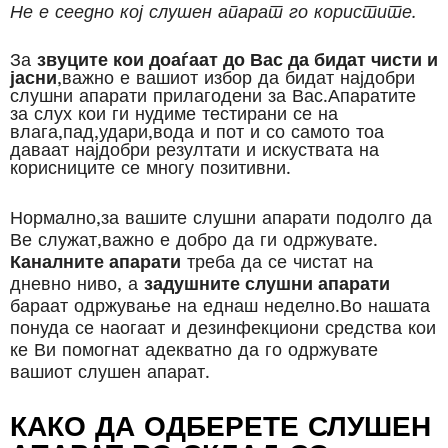
Не е сеедно кој слушен апарат го користите.
За
звуците кои доаѓаат до Вас да бидат чисти и
јасни
,важно е вашиот избор да бидат најдобри
слушни апарати прилагодени за Вас.Апаратите
за слух кои ги нудиме тестирани се на
влага,пад,удари,вода и пот и со самото тоа
даваат најдобри резултати и искуствата на
корисниците се многу позитивни.
Нормално,за вашите слушни апарати подолго да
Ве служат,важно е добро да ги одржувате.
Каналните апарати
треба да се чистат на
дневно ниво, а
задушните слушни апарати
бараат одржување на еднаш неделно.Во нашата
понуда се наогаат и дезинфекциони средства кои
ке Ви помогнат адекватно да го одржувате
вашиот слушен апарат.
КАКО ДА ОДБЕРЕТЕ СЛУШЕН