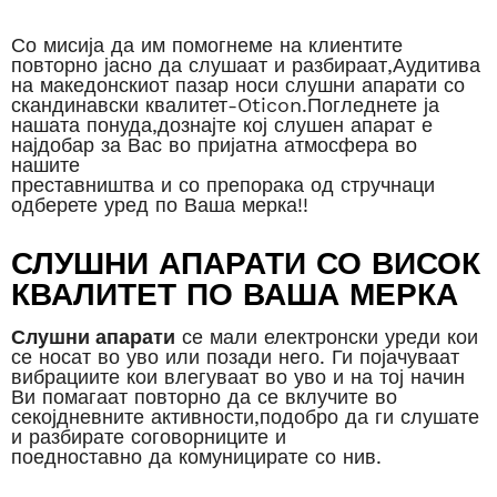
Со мисија да им помогнеме на клиентите
повторно јасно да слушаат и разбираат,Аудитива
на македонскиот пазар носи слушни апарати со
скандинавски квалитет-Oticon.Погледнете ја
нашата понуда,дознајте кој слушен апарат е
најдобар за Вас во пријатна атмосфера во
нашите
преставништва и со препорака од стручнаци
одберете уред по Ваша мерка!!
СЛУШНИ АПАРАТИ СО ВИСОК
КВАЛИТЕТ ПО ВАША МЕРКА
Слушни апарати
се мали електронски уреди кои
се носат во уво или позади него. Ги појачуваат
вибрациите кои влегуваат во уво и на тој начин
Ви помагаат повторно да се вклучите во
секојдневните активности,подобро да ги слушате
и разбирате соговорниците и
поедноставно да комуницирате со нив.