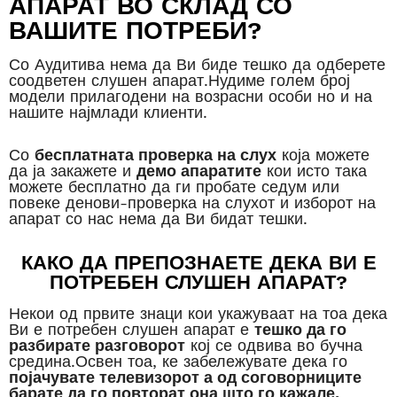
АПАРАТ ВО СКЛАД СО
ВАШИТЕ ПОТРЕБИ?
Со Аудитива нема да Ви биде тешко да одберете
соодветен слушен апарат.Нудиме голем број
модели прилагодени на возрасни особи но и на
нашите најмлади клиенти.
Со
бесплатната проверка на слух
која можете
да ја закажете и
демо апаратите
кои исто така
можете бесплатно да ги пробате седум или
повеке денови-проверка на слухот и изборот на
апарат со нас нема да Ви бидат тешки.
КАКО ДА ПРЕПОЗНАЕТЕ ДЕКА ВИ Е
ПОТРЕБЕН СЛУШЕН АПАРАТ?
Некои од првите знаци кои укажуваат на тоа дека
Ви е потребен слушен апарат е
тешко да го
разбирате разговорот
кој се одвива во бучна
средина.Освен тоа, ке забележувате дека го
појачувате телевизорот а од соговорниците
барате да го повторат она што го кажале.