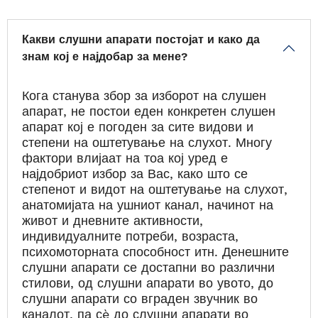
Какви слушни апарати постојат и како да
знам кој е најдобар за мене?
Кога станува збор за изборот на
слушен
апарат, не постои еден
конкретен слушен
апарат кој е
погоден за сите видови и
степени
на оштетување на слухот. Многу
фактори влијаат на тоа кој уред е
најдобриот избор за Вас, како што се
степенот и видот на оштетување на слухот,
анатомијата на ушниот канал, начинот на
живот и дневните активности,
индивидуалните потреби, возраста,
психомоторната способност итн. Денешните
слушни апарати се достапни во различни
стилови, од слушни апарати во увото, до
слушни апарати со вграден звучник во
каналот, па сè до слушни апарати во