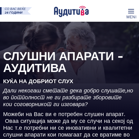
СО ВАС ВЕЌЕ
26 ГОДИНИ
MENI
СЛУШНИ АПАРАТИ -
АУДИТИВА
КУЌА НА ДОБРИОТ СЛУХ
Дали некогаш
сметате
дека добро слушате,но
во потполност не ги разбирате зборовите
кои соговорникот ги изговара?
Можеби на Вас ви е потребен слушен апарат.
Оваа ситуација може да му се случи на секој од
Нас
т.е потребни
ни
се иновативни и квалитетни
слушни апарати кои помагаат да се вратиме во