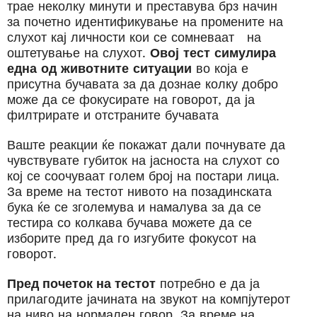
трае неколку минути и преставува брз начин
за почетно идентификување на промените на
слухот кај личности кои се сомневаат
на
оштетување на слухот.
Овој
тест
симулира
една
од
животните
ситуации
во која е
присутна бучавата
за да
дознае
колку добро
може да се фокусирате на говорот,
да ја
филтрирате и отстраните бучавата
Ваште реакции ќе покажат дали почнувате да
чувствувате
губиток на јасноста на слухот со
кој се соочуваат голем број на постари
лица
.
За време на
тестот нивото на позадинската
бука ќе се зголемува и
намалува
за да се
тестира со колкава бучава можете да се
изборите пред да го изгубите фокусот на
говорот.
Пред почеток на тестот
потребно е да ја
прилагодите
јачината на звукот на
компјутерот
на ниво на нормален говор.
За време на