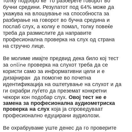
толку подобро
ќе
го
разберете
говорот
во
бучни
средини
. Резулатот под 64% може да
укажува на влошување на способноста
за
разбирање на говорот во бучна средина и
послаб слух, а колку е
помал, толку повеќе
треба да размислите да направите
професионална проверка на слух од страна
на стручно лице.
Ве молиме
имајте
предвид
дека било кој тест
за online проверка на слухот треба да се
користи само
за
информативни цели и е
дизајниран
да
помогне
во почетна
идентификација на оштетување на
слухот
и да
ги
охрабри
луѓето да
преземат
конкретни
чекори
кон
подобар слух.
Овој
тест
не
е
замена
за
професионална
аудиометриска
проверка
на
слух
која ја спроведуваат
професионално едуцирани аудиолози.
Ве охрабруваме уште денес да го проверите