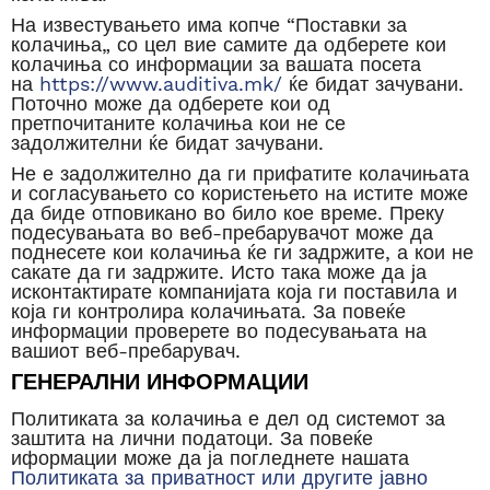
На известувањето има копче “Поставки за
колачиња„ со цел вие самите да одберете кои
колачиња со информации за вашата посета
на
https://www.auditiva.mk/
ќе бидат зачувани.
Поточно може да одберете кои од
претпочитаните колачиња кои не се
задолжителни ќе бидат зачувани.
Не е задолжително да ги прифатите колачињата
и согласувањето со користењето на истите може
да биде отповикано во било кое време. Преку
подесувањата во веб-пребарувачот може да
поднесете кои колачиња ќе ги задржите, а кои не
сакате да ги задржите. Исто така може да ја
исконтактирате компанијата која ги поставила и
која ги контролира колачињата. За повеќе
информации проверете во подесувањата на
вашиот веб-пребарувач.
ГЕНЕРАЛНИ ИНФОРМАЦИИ
Политиката за колачиња е дел од системот за
заштита на лични податоци. За повеќе
иформации може да ја погледнете нашата
Политиката за приватност или другите јавно