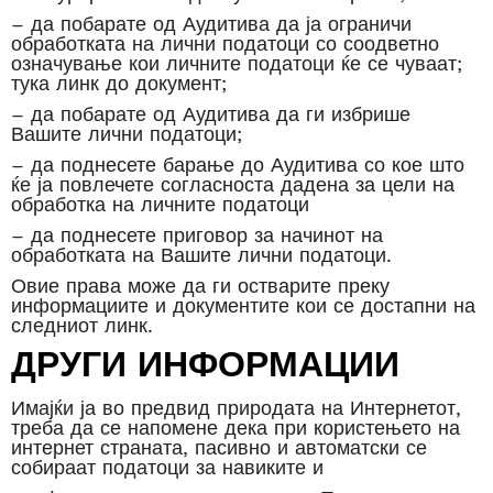
– да побарате од Аудитива да ја ограничи
обработката на лични податоци со соодветно
означување кои личните податоци ќе се чуваат;
тука линк до документ;
– да побарате од Аудитива да ги избрише
Вашите лични податоци;
– да поднесете барање до Аудитива со кое што
ќе ја повлечете согласноста дадена за цели на
обработка на личните податоци
– да поднесете приговор за начинот на
обработката на Вашите лични податоци.
Овие права може да ги остварите преку
информациите и документите кои се достапни на
следниот линк.
ДРУГИ ИНФОРМАЦИИ
Имајќи ја во предвид природата на Интернетот,
треба да се напомене дека при користењето на
интернет страната, пасивно и автоматски се
собираат податоци за навиките и