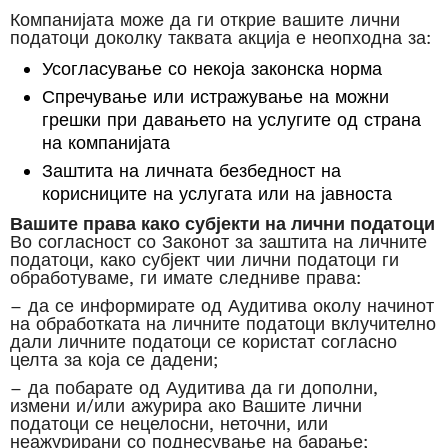
Компанијата може да ги открие вашите лични
податоци доколку таквата акција е неопходна за:
Усогласување со некоја законска норма
Спречување или истражување на можни
грешки при давањето на услугите од страна
на компанијата
Заштита на личната безбедност на
корисниците на услугата или на јавноста
Вашите права како субјекти на лични податоци
Во согласност со Законот за заштита на личните
податоци, како субјект чии лични податоци ги
обработуваме, ги имате следниве права:
– да се информирате од Аудитива околу начинот
на обработката на личните податоци вклучително
дали личните податоци се користат согласно
целта за која се дадени;
– да побарате од Аудитива да ги дополни,
измени и/или ажурира ако Вашите лични
податоци се нецелосни, неточни, или
неажурирани со поднесување на барање;