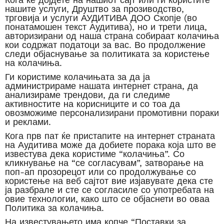
нашите услуги, Друштво за прозиводство,
трговија и услуги АУДИТИВА ДОО Скопје (во
понатамошен текст Аудитива), но и трети лица,
авторизирани од наша страна собираат колачиња
кои содржат податоци за вас. Во продолжение
следи објаснување за политиката за користење
на колачиња.
Ги користиме колачињата за да ја
администрираме нашата интернет страна, да
анализираме трендови, да ги следиме
активностите на корисниците и со тоа да
овозможиме персонализирани промотивни пораки
и реклами.
Кога прв пат ќе пристапите на интернет страната
на Аудитива може да добиете порака која што ве
известува дека користиме “колачиња”. Со
кликнување на “се согласувам”, затворање на
поп-ап прозорецот или со продолжување со
користење на веб сајтот вие изјавувате дека сте
ја разбрале и сте се согласиле со употребата на
овие технологии, како што се објаснети во оваа
Политика за колачиња.
На известувањето има копче “Поставки за