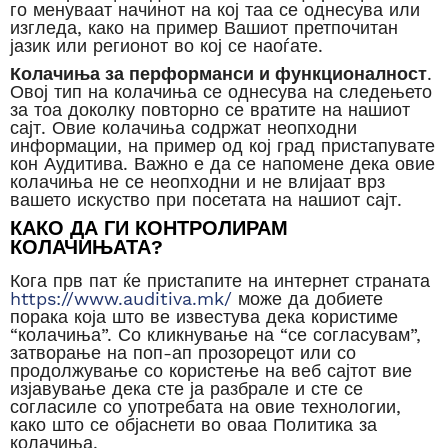
го менуваат начинот на кој таа се однесува или
изгледа, како на пример Вашиот претпочитан
јазик или регионот во кој се наоѓате.
Колачиња за перформанси и функционалност
.
Овој тип на колачиња се однесува на следењето
за тоа доколку повторно се вратите на нашиот
сајт. Овие колачиња содржат неопходни
информации, на пример од кој град пристапувате
кон Аудитива. Важно е да се напомене дека овие
колачиња не се неопходни и не влијаат врз
вашето искуство при посетата на нашиот сајт.
КАКО ДА ГИ КОНТРОЛИРАМ
КОЛАЧИЊАТА?
Кога прв пат ќе пристапите на интернет страната
https://www.auditiva.mk/
може да добиете
порака која што ве известува дека користиме
“колачиња”. Со кликнување на “се согласувам”,
затворање на поп-ап прозорецот или со
продолжување со користење на веб сајтот вие
изјавување дека сте ја разбрале и сте се
согласиле со употребата на овие технологии,
како што се објаснети во оваа Политика за
колачиња.