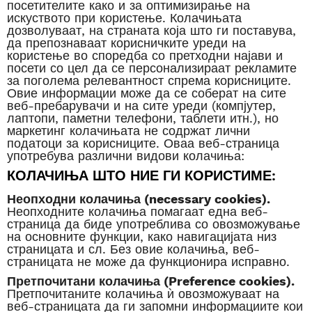
посетителите како и за оптимизирање на
искуството при користење. Колачињата
дозволуваат, на страната која што ги поставува,
да препознаваат корисничките уреди на
користење во споредба со претходни најави и
посети со цел да се персонализираат рекламите
за поголема релевантност спрема корисниците.
Овие информации може да се соберат на сите
веб-пребарувачи и на сите уреди (компјутер,
лаптопи, паметни телефони, таблети итн.), но
маркетинг колачињата не содржат лични
податоци за корисниците. Оваа веб-страница
употребува различни видови колачиња:
КОЛАЧИЊА ШТО НИЕ ГИ КОРИСТИМЕ:
Неопходни колачиња (necessary cookies).
Неопходните колачиња помагаат една веб-
страница да биде употреблива со овозможување
на основните функции, како навигацијата низ
страницата и сл. Без овие колачиња, веб-
страницата не може да функционира исправно.
Претпочитани колачиња (Preference cookies).
Претпочитаните колачиња ѝ овозможуваат на
веб-страницата да ги запомни информациите кои