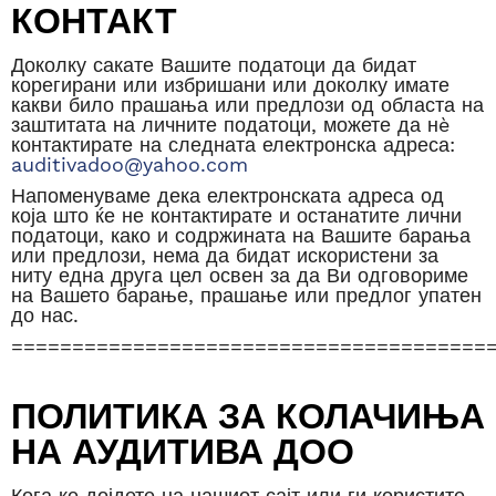
КОНТАКТ
Доколку сакате Вашите податоци да бидат
корегирани или избришани или доколку имате
какви било прашања или предлози од областа на
заштитата на личните податоци, можете да нè
контактирате на следната електронска адреса:
auditivadoo@yahoo.com
Напоменуваме дека електронската адреса од
која што ќе не контактирате и останатите лични
податоци, како и содржината на Вашите барања
или предлози, нема да бидат искористени за
ниту една друга цел освен за да Ви одговориме
на Вашето барање, прашање или предлог упатен
до нас.
=======================================
ПОЛИТИКА ЗА КОЛАЧИЊА
НА АУДИТИВА ДОО
Кога ке дојдете на нашиот сајт или ги користите