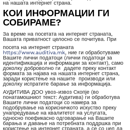
на нашата интернет страна.
КОИ ИНФОРМАЦИИ ГИ
СОБИРАМЕ?
За време на посетата на интернет страната,
Вашата приватност целосно се почитува. При
посета на интернет страната
https://www.auditiva.mk
, ние ги обработуваме
Вашите лични податоци (лични податоци за
идентификација и информации за контакт), само
доколку доброволно ги дадете преку контакт
формата за најава на нашата интернет страна,
заради користење на нашите производи или
доколку испратите барање за информација.
АУДИТИВА ДОО увоз-извоз Скопје (во
понатамошниот текст: Аудитива) ги обработува
Вашите лични податоци со намера за
подобрување на корисничкото искуство преку
унапредување на квалитетот на услугата,
односно поефикасно одговарање на Вашите
барања и давање на потребната поддршка при
користење на интернет страната, а се со цел да