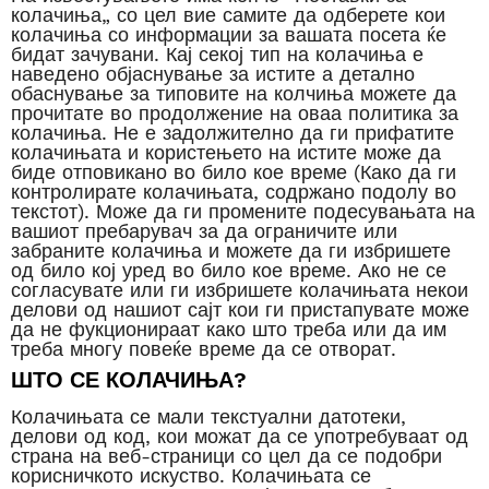
колачиња„ со цел вие самите да одберете кои
колачиња со информации за вашата посета ќе
бидат зачувани. Кај секој тип на колачиња е
наведено објаснување за истите а детално
обаснување за типовите на колчиња можете да
прочитате во продолжение на оваа политика за
колачиња. Не е задолжително да ги прифатите
колачињата и користењето на истите може да
биде отповикано во било кое време (Како да ги
контролирате колачињата, содржано подолу во
текстот). Може да ги промените подесувањата на
вашиот пребарувач за да ограничите или
забраните колачиња и можете да ги избришете
од било кој уред во било кое време. Ако не се
согласувате или ги избришете колачињата некои
делови од нашиот сајт кои ги пристапувате може
да не фукционираат како што треба или да им
треба многу повеќе време да се отворат.
ШТО СЕ КОЛАЧИЊА?
Колачињата се мали текстуални датотеки,
делови од код, кои можат да се употребуваат од
страна на веб-страници со цел да се подобри
корисничкото искуство. Колачињата се