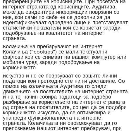
преференциите на корисниците. При посетата на
интернет страната од корисниците, Аудитива
може да евидентира информации поврзани со
нив, кои сами по себе не се доволни за да
идентификауваат одредено лице и претставуваат
статистички показатели кои се користат заради
подобрување на квалитетот на интернет
страната.
Колачиња на пребарувачот на интернет
Колачиња (“cookies”) се мали текстуални
фајлови кои се снимаат на вашиот компјутер или
мобилен уред заради подобрување на
корисничкото
искуство и не се поврзуваат со вашите лични
податоци кои претходно сте ни ги доставиле. Со
помош на колачињата Аудитива го следи
движењето на посетителите на интернет страната
и на тој начин собира податоци за подобро
разбирање за користењето на интернет страната
од страна на посетителите, со цел да се подобри
корисничкото искуство, да се оптимизира и
унапреди функционалноста на интернет
страната. Колачињата ни овозможуваат да го
препознаеме Вашиот интернет пребарувач, при