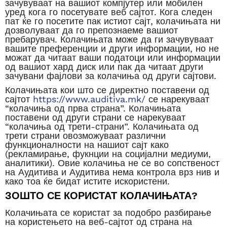
зачувуваат на вашиот компјутер или мобилен
уред кога го посетувате веб сајтот. Кога следен
пат ќе го посетите пак истиот сајт, колачињата ни
дозволуваат да го препознаеме вашиот
пребарувач. Колачињата може да ги зачувуваат
вашите преференции и други информации, но не
можат да читаат ваши податоци или информации
од вашиот хард диск или пак да читаат други
зачувани фајлови за колачиња од други сајтови.
Колачињата кои што се директно поставени од
сајтот
https://www.auditiva.mk/
се нарекуваат
“колачиња од прва страна”. Колачињата
поставени од други страни се нарекуваат
“колачиња од трети-страни”. Колачињата од
трети страни овозможуваат различни
функционалности на нашиот сајт како
(рекламирање, фукнции на социјални медиуми,
аналитики). Овие колачиња не се во сопственост
на Аудитива и Аудитива нема контрола врз нив и
како тоа ќе бидат истите искористени.
ЗОШТО СЕ КОРИСТАТ КОЛАЧИЊАТА?
Колачињата се користат за подобро разбирање
на користењето на веб-сајтот од страна на