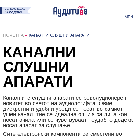
СО ВАС ВЕЌЕ
26 ГОДИНИ
MENI
ПОЧЕТНА
КАНАЛНИ СЛУШНИ АПАРАТИ
КАНАЛНИ
СЛУШНИ
АПАРАТИ
Каналните слушни апарати се револуционерен
новитет во светот на аудиологијата. Овие
дискретни и удобни уреди се носат во самиот
ушен канал, тие се идеална опција за лица кои
носат очила или се чувствуваат неудобно додека
носат апарат за слушање.
Сите електронски компоненти се сместени во