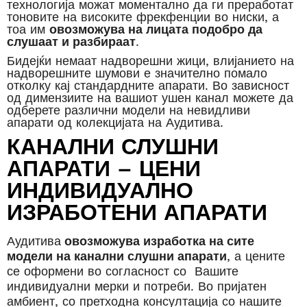
технологија можат моментално да ги преработат
тоновите на високите фрекфенции во ниски, а
тоа им
овозможува на лицата подобро да
слушаат и разбираат
.
Бидејќи немаат надворешни жици, влијанието на
надворешните шумови е значително помало
отколку кај стандардните апарати. Во зависност
од димензиите на вашиот ушен канал можете да
одберете различни модели на невидливи
апарати од колекцијата на Аудитива.
КАНАЛНИ СЛУШНИ
АПАРАТИ – ЦЕНИ
ИНДИВИДУАЛНО
ИЗРАБОТЕНИ АПАРАТИ
Аудитива
овозможува изработка на сите
модели на канални слушни апарати
, а цените
се оформени во согласност со Вашите
индивидуални мерки и потреби. Во пријатен
амбиент, со претходна консултација со нашите