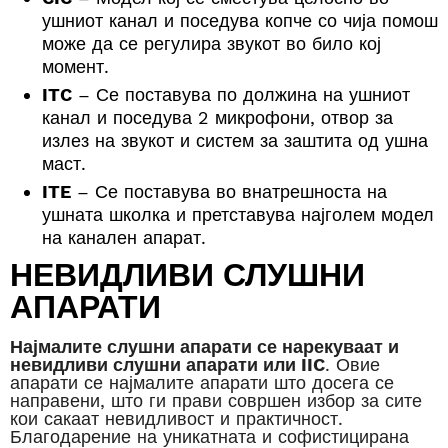
ушниот канал и поседува копче со чија помош
може да се регулира звукот во било кој
момент.
ITC
– Се поставува по должина на ушниот
канал и поседува 2 микрофони, отвор за
излез на звукот и систем за заштита од ушна
маст.
ITE
– Се поставува во внатрешноста на
ушната школка и претставува најголем модел
на канален апарат.
НЕВИДЛИВИ СЛУШНИ
АПАРАТИ
Најмалите слушни апарати се нарекуваат и
невидливи слушни апарати или IIC
. Овие
апарати се најмалите апарати што досега се
направени, што ги прави совршен избор за сите
кои сакаат невидливост и практичност.
Благодарение на уникатната и софистицирана