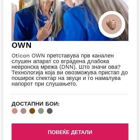
OWN
Oticon OWN претставува прв канален
слушен апарат со вградена длабока
невронска мрежа (DNN). Што значи ова?
Технологија која ви овозможува пристап до
поширок спектар на звуци и го намалува
напорот при слушањето.
ДОСТАПНИ БОИ:
ПОВЕЌЕ ДЕТАЛИ