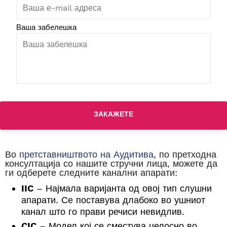
Ваша забелешка
Во
претставништвото на Аудитива
, по претходна
консултација со нашите стручни лица, можете да
ги одберете следните канални апарати:
IIC
– Најмала варијанта од овој тип слушни
апарати. Се поставува длабоко во ушниот
канал што го прави речиси невидлив.
CIC
– Модел кој се сместува целосно во