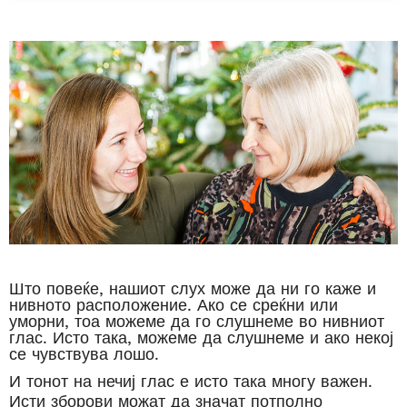
Што повеќе, нашиот слух може да ни го каже и
нивното расположение. Ако се среќни или
уморни, тоа можеме да го слушнеме во нивниот
глас. Исто така, можеме да слушнеме и ако некој
се чувствува лошо.
И тонот на нечиј глас е исто така многу важен.
Исти зборови можат да значат потполно