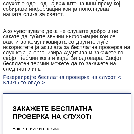
слухот е еден од најважните начини преку кој
собираме информации кои ја пополнуваат
нашата слика за светот.
Ако чувствувате дека не слушате добро и не
сакате да губите звучни информации кои се
важни во комуникацијата со другите луѓе,
искористете ја акцијата за бесплатна проверка на
слух која ја организира Аудитива и закажете го
својот термин кога и каде Ви одговара. Својот
бесплатен термин можете да го закажете на
следниот линк:
Резервирајте бесплатна проверка на слухот <
Кликнeте овде >
ЗАКАЖЕТЕ БЕСПЛАТНА
Please leave this field empty.
ПРОВЕРКА НА СЛУХОТ!
Вашето име и презиме