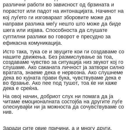
различни
работи во зависност од брзината и
порастот или падот на интонацијата. Начинот на
кој луѓето ги изговараат зборовите може да
направи разлика меѓу нешто што може да биде
шега
или изјава. Способноста да слушате
суптилни разлики во говорот е пресудно за
ефикасна комуникација.
Исто така, тука се и звуците кои ги создаваме со
нашите движења. Без размислување за тоа,
создаваме чувство за ситуација низ звукот кој го
слушаме. Ако саканата личност ја затвори силно
вратата, знаеме дека е нервозна. Ако слушнеме
дека во кујната прави бука, чувствуваме дека е
во брзање. Ако пее под тушот, тоа ќе ни каже
дека е среќна.
На овој начин, добриот слух ни помага да ја
читаме емоционалната состојба на другите луѓе
олеснувајќи ни ја можноста да сочувствуваме со
нив.
Заради сите овие причини, а и многу други,